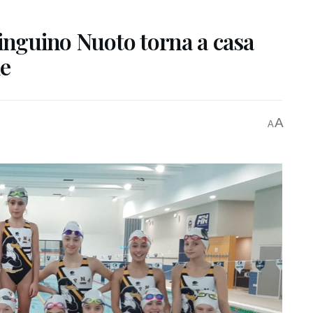
Pinguino Nuoto torna a casa
ie
A
A