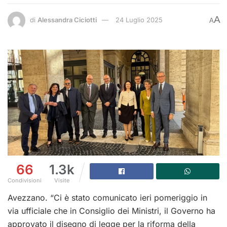
A
di
Alessandra Ciciotti
24 Luglio 2025
A
66
1.3k
Condivisioni
Visite
Avezzano. “Ci è stato comunicato ieri pomeriggio in
via ufficiale che in Consiglio dei Ministri, il Governo ha
approvato il disegno di legge per la riforma della