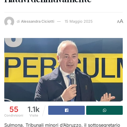
A
di
Alessandra Ciciotti
15 Maggio 2025
A
55
1.1k
Condivisioni
Visite
Sulmona. Tribunali minori d’Abruzzo, il sottosegretario