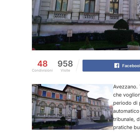
48
958
Faceboo
Condivisioni
Visite
Avezzano. T
che voglion
periodo di 
automatico 
tribunale, d
pratiche bu