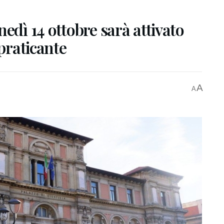
edì 14 ottobre sarà attivato
 praticante
A
A