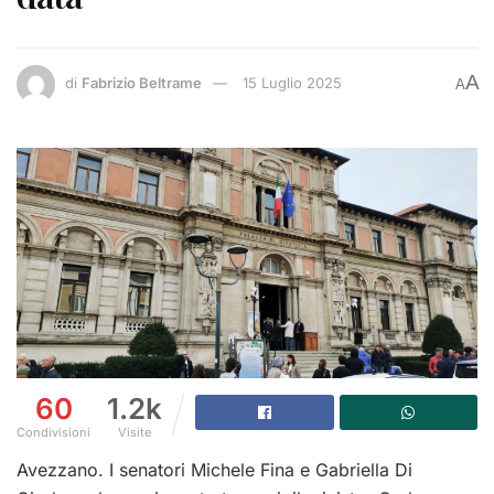
A
di
Fabrizio Beltrame
15 Luglio 2025
A
60
1.2k
Condivisioni
Visite
Avezzano. I senatori Michele Fina e Gabriella Di