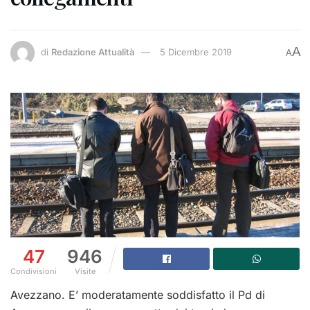
A
di
Redazione Attualità
5 Dicembre 2019
A
47
946
Condivisioni
Visite
Avezzano. E’ moderatamente soddisfatto il Pd di