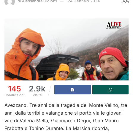
A
di
Alessandra Ciciotti
24 Gennaio 2024
A
145
2.9k
Condivisioni
Visite
Avezzano. Tre anni dalla tragedia del Monte Velino, tre
anni dalla terribile valanga che si portò via le giovani
vite di Valeria Mella, Gianmarco Degni, Gian Mauro
Frabotta e Tonino Durante. La Marsica ricorda,