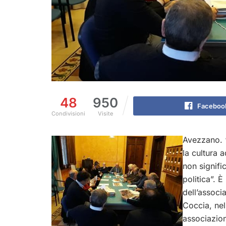
48
950
Faceboo
Condivisioni
Visite
Avezzano. “
la cultura 
non signifi
politica”. È
dell’assoc
Coccia, nel
associazio