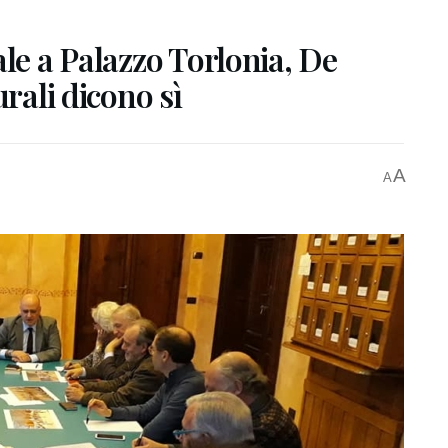
ale a Palazzo Torlonia, De
urali dicono sì
A
A