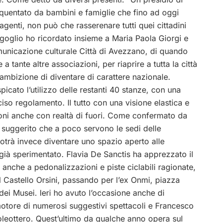
equentato da bambini e famiglie che fino ad oggi
enti, non può che rasserenare tutti quei cittadini
goglio ho ricordato insieme a Maria Paola Giorgi e
unicazione culturale Città di Avezzano, di quando
tante altre associazioni, per riaprire a tutta la città
’ambizione di diventare di carattere nazionale.
picato l’utilizzo delle restanti 40 stanze, con una
so regolamento. Il tutto con una visione elastica e
zioni anche con realtà di fuori. Come confermato da
 suggerito che a poco servono le sedi delle
otrà invece diventare uno spazio aperto alle
ià sperimentato. Flavia De Sanctis ha apprezzato il
 anche a pedonalizzazioni e piste ciclabili ragionate,
 dal Castello Orsini, passando per l’ex Onmi, piazza
a dei Musei. Ieri ho avuto l’occasione anche di
motore di numerosi suggestivi spettacoli e Francesco
Coleottero. Quest’ultimo da qualche anno opera sul