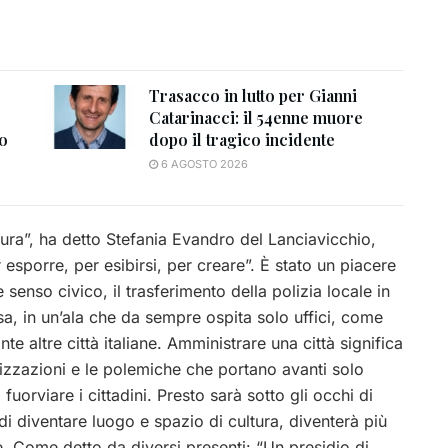
Trasacco in lutto per Gianni
Catarinacci: il 54enne muore
to
dopo il tragico incidente
6 AGOSTO 2026
ltura”, ha detto Stefania Evandro del Lanciavicchio,
esporre, per esibirsi, per creare”. È stato un piacere
enso civico, il trasferimento della polizia locale in
sa, in un’ala che da sempre ospita solo uffici, come
nte altre città italiane. Amministrare una città significa
lizzazioni e le polemiche che portano avanti solo
uorviare i cittadini. Presto sarà sotto gli occhi di
 di diventare luogo e spazio di cultura, diventerà più
le. Come detto da diversi presenti: “Un presidio di