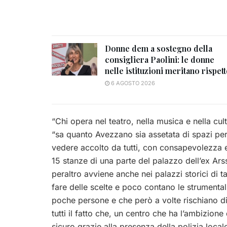
Donne dem a sostegno della
consigliera Paolini: le donne
nelle istituzioni meritano rispet
6 AGOSTO 2026
“Chi opera nel teatro, nella musica e nella cu
“sa quanto Avezzano sia assetata di spazi per 
vedere accolto da tutti, con consapevolezza e s
15 stanze di una parte del palazzo dell’ex Ars
peraltro avviene anche nei palazzi storici di ta
fare delle scelte e poco contano le strumenta
poche persone e che però a volte rischiano di f
tutti il fatto che, un centro che ha l’ambizione
sicuro grazie alla presenza della polizia loca