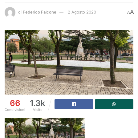
A
di
Federico Falcone
2 Agosto 2020
A
66
1.3k
Condivisioni
Visite