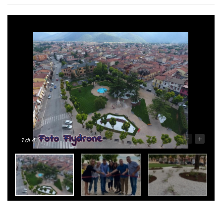
-
+
1
di 4