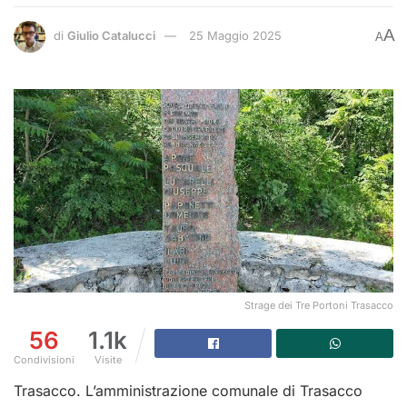
A
di
Giulio Catalucci
25 Maggio 2025
A
Strage dei Tre Portoni Trasacco
56
1.1k
Condivisioni
Visite
Trasacco. L’amministrazione comunale di Trasacco