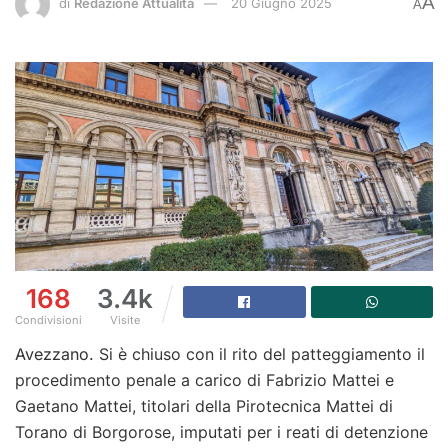
A
di
Redazione Attualità
20 Giugno 2025
A
168
3.4k
Condivisioni
Visite
Avezzano.
Si è chiuso con il rito del patteggiamento il
procedimento penale a carico di Fabrizio Mattei e
Gaetano Mattei, titolari della Pirotecnica Mattei di
Torano di Borgorose, imputati per i reati di detenzione