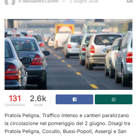
A
di
Alessandra Ciciotti
2 Giugno 2026
A
131
2.6k
Condivisioni
Visite
Pratola Peligna. Traffico intenso e cantieri paralizzano
la circolazione nel pomeriggio del 2 giugno. Disagi tra
Pratola Peligna, Cocullo, Bussi-Popoli, Assergi e San