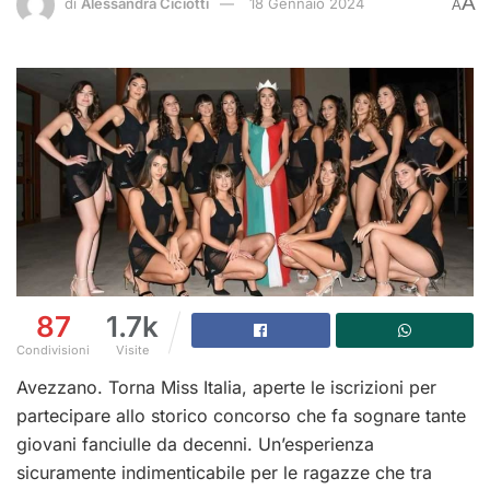
A
di
Alessandra Ciciotti
18 Gennaio 2024
A
87
1.7k
Condivisioni
Visite
Avezzano. Torna Miss Italia, aperte le iscrizioni per
partecipare allo storico concorso che fa sognare tante
giovani fanciulle da decenni. Un’esperienza
sicuramente indimenticabile per le ragazze che tra