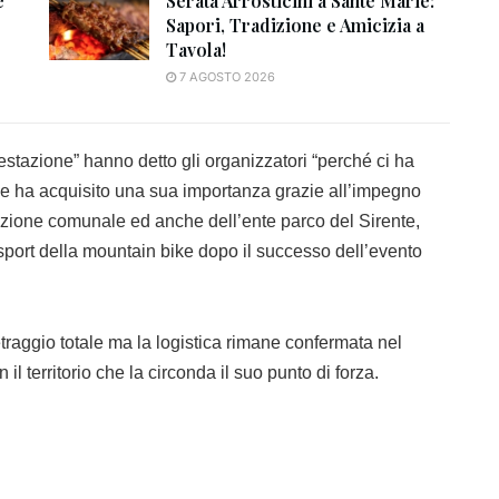
e
Serata Arrosticini a Sante Marie:
Sapori, Tradizione e Amicizia a
Tavola!
7 AGOSTO 2026
tazione” hanno detto gli organizzatori “perché ci ha
o e ha acquisito una sua importanza grazie all’impegno
azione comunale ed anche dell’ente parco del Sirente,
o sport della mountain bike dopo il successo dell’evento
etraggio totale ma la logistica rimane confermata nel
il territorio che la circonda il suo punto di forza.