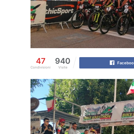
47
940
Faceboo
Condivisioni
Visite