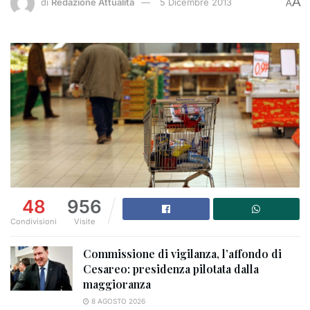
A
di
Redazione Attualità
5 Dicembre 2013
A
48
956
Condivisioni
Visite
Commissione di vigilanza, l’affondo di
Cesareo: presidenza pilotata dalla
maggioranza
8 AGOSTO 2026