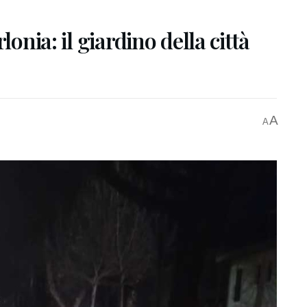
lonia: il giardino della città
A
A