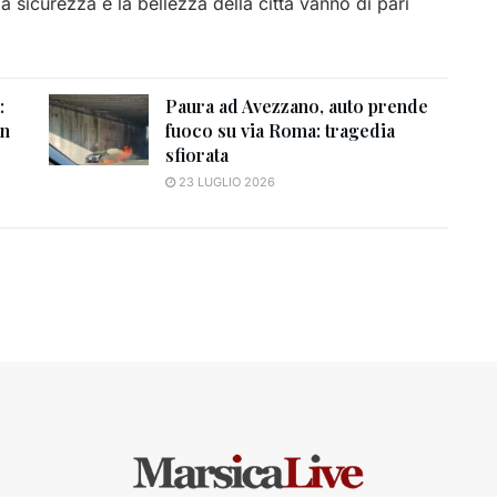
 sicurezza e la bellezza della città vanno di pari
:
Paura ad Avezzano, auto prende
un
fuoco su via Roma: tragedia
sfiorata
23 LUGLIO 2026