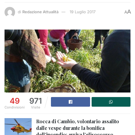
A
di
Redazione Attualità
19 Luglio 2017
A
49
971
Condivisioni
Visite
Rocca di Cambio, volontario assalito
dalle vespe durante la bonifica
dell’incendio: arriva l’elisoccorso