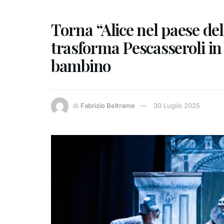
Torna “Alice nel paese del t
trasforma Pescasseroli in 
bambino
di
Fabrizio Beltrame
30 Luglio 2025