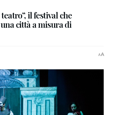
eatro”, il festival che
una città a misura di
A
A