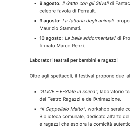
8 agosto
:
Il Gatto con gli Stivali
di Fantac
celebre favola di Perrault.
9 agosto
:
La fattoria degli animali
, propo
Maurizio Stammati.
10 agosto
:
La bella addormentata?
di Pro
firmato Marco Renzi.
Laboratori teatrali per bambini e ragazzi
Oltre agli spettacoli, il festival propone due la
“ALICE – E-State in scena”
, laboratorio t
del Teatro Ragazzi e dell’Animazione.
“Il Cappellaio Matto”
, workshop serale co
Biblioteca comunale, dedicato all’arte d
e ragazzi che esplora la comicità autentica