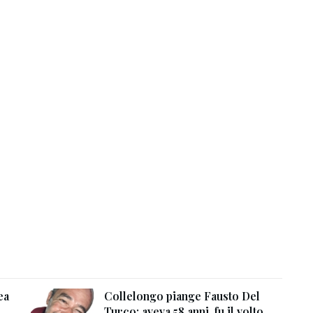
ea
Collelongo piange Fausto Del
Turco: aveva 58 anni, fu il volto