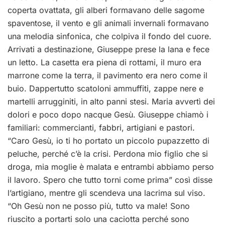
coperta ovattata, gli alberi formavano delle sagome
spaventose, il vento e gli animali invernali formavano
una melodia sinfonica, che colpiva il fondo del cuore.
Arrivati a destinazione, Giuseppe prese la lana e fece
un letto. La casetta era piena di rottami, il muro era
marrone come la terra, il pavimento era nero come il
buio. Dappertutto scatoloni ammuffiti, zappe nere e
martelli arrugginiti, in alto panni stesi. Maria avvertì dei
dolori e poco dopo nacque Gesù. Giuseppe chiamò i
familiari: commercianti, fabbri, artigiani e pastori.
“Caro Gesù, io ti ho portato un piccolo pupazzetto di
peluche, perché c’è la crisi. Perdona mio figlio che si
droga, mia moglie è malata e entrambi abbiamo perso
il lavoro. Spero che tutto torni come prima” così disse
l’artigiano, mentre gli scendeva una lacrima sul viso.
“Oh Gesù non ne posso più, tutto va male! Sono
riuscito a portarti solo una caciotta perché sono