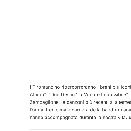
I Tiromancino ripercorreranno i brani più icon
Attimo”, “Due Destini” o “Amore Impossibile”. N
Zampaglione, le canzoni più recenti si altern
l’ormai trentennale carriera della band romana
hanno accompagnato durante la nostra vita: 