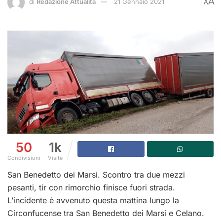
A
di
Redazione Attualità
21 Gennaio 2021
A
50
1k
Condivisioni
Visite
San Benedetto dei Marsi. Scontro tra due mezzi
pesanti, tir con rimorchio finisce fuori strada.
L’incidente è avvenuto questa mattina lungo la
Circonfucense tra San Benedetto dei Marsi e Celano.