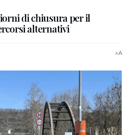
iorni di chiusura per il
rcorsi alternativi
A
A