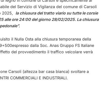
e di legno in comune di Carsoli e specificamente al
abile del Servizio di Vigilanza del comune di Carsoli
io 2025,
la chiusura del tratto viario su tutte le corsie
025 alle ore 24:00 del giorno 28/02/2025. La chiusura
e pedonale”.
uisito il Nulla Osta alla chiusura temporanea della
 69+500espresso dalla Soc. Anas Gruppo FS Italiane
fetto del provvedimento il traffico veicolare verrà
ione Carsoli (altezza bar casa bianca) svoltare a
CENTRI COMMERCIALI E INDUSTRIALI.