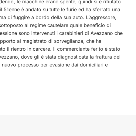
endo, le macchine erano spente, quindi si è rifiutato
il 51enne è andato su tutte le furie ed ha sferrato una
ima di fuggire a bordo della sua auto. L’aggressore,
 sottoposto al regime cautelare quale beneficio di
ressione sono intervenuti i carabinieri di Avezzano che
apporto al magistrato di sorveglianza, che ha
 il rientro in carcere. Il commerciante ferito è stato
ezzano, dove gli è stata diagnosticata la frattura del
un nuovo processo per evasione dai domiciliari e