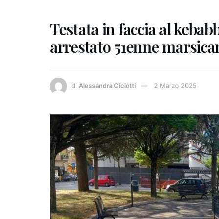
Testata in faccia al kebab
arrestato 51enne marsica
di
Alessandra Ciciotti
2 Marzo 2025