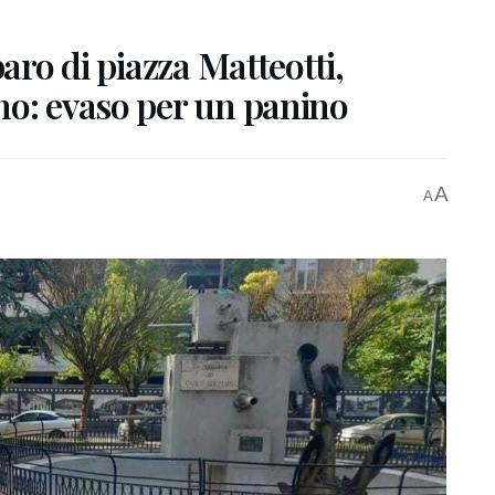
baro di piazza Matteotti,
no: evaso per un panino
A
A