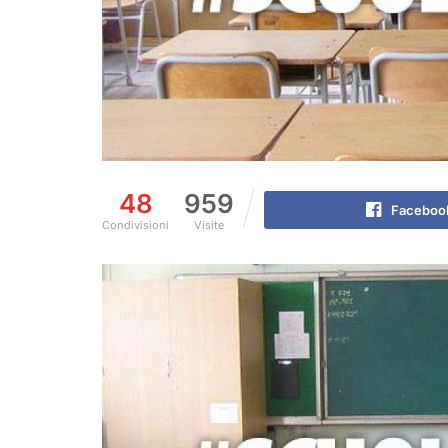
48
959
Faceboo
Condivisioni
Visite