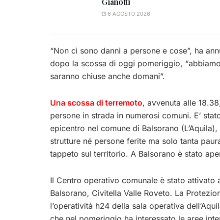
Gianotti
6 AGOSTO 2026
“Non ci sono danni a persone e cose”, ha annu
dopo la scossa di oggi pomeriggio, “abbiamo
saranno chiuse anche domani”.
Una scossa di terremoto
, avvenuta alle 18.38
persone in strada in numerosi comuni. E’ stato
epicentro nel comune di Balsorano (L’Aquila), 
strutture né persone ferite ma solo tanta paur
tappeto sul territorio. A Balsorano è stato ap
Il Centro operativo comunale è stato attivato 
Balsorano, Civitella Valle Roveto. La Protezio
l’operatività h24 della sala operativa dell’Aqui
che nel pomeriggio ha interessato le aree inte