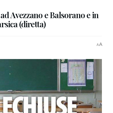
 ad Avezzano e Balsorano e in
rsica (diretta)
A
A