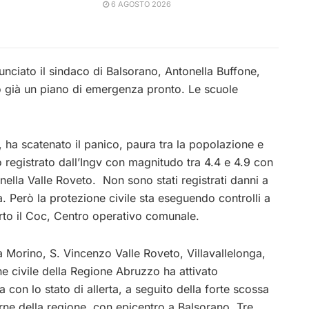
6 AGOSTO 2026
nciato il sindaco di Balsorano, Antonella Buffone,
 già un piano di emergenza pronto. Le scuole
, ha scatenato il panico, paura tra la popolazione e
 registrato dall’Ingv con magnitudo tra 4.4 e 4.9 con
nella Valle Roveto. Non sono stati registrati danni a
a. Però la protezione civile sta eseguendo controlli a
erto il Coc, Centro operativo comunale.
a Morino, S. Vincenzo Valle Roveto, Villavallelonga,
ne civile della Regione Abruzzo ha attivato
la con lo stato di allerta, a seguito della forte scossa
rne della regione, con epicentro a Balsorano. Tre