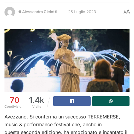
A
di
Alessandra Ciciotti
25 Luglio 2023
A
70
1.4k
Condivisioni
Visite
Avezzano. Si conferma un successo TERREMERSE,
music & performance festival che, anche in
questa seconda edizione, ha emozionato e incantato il