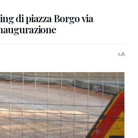
ling di piazza Borgo via
inaugurazione
A
A