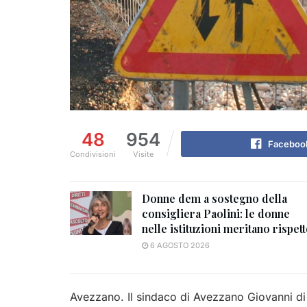
48
954
Faceboo
Condivisioni
Visite
Donne dem a sostegno della
consigliera Paolini: le donne
nelle istituzioni meritano rispet
6 AGOSTO 2026
Avezzano. Il sindaco di Avezzano Giovanni di 