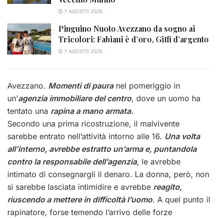
7 AGOSTO 2026
Pinguino Nuoto Avezzano da sogno ai
Tricolori: Fabiani è d’oro, Giffi d’argento
7 AGOSTO 2026
Avezzano.
Momenti di paura
nel pomeriggio in
un’
agenzia immobiliare del centro
, dove un uomo ha
tentato una
rapina a mano armata.
Secondo una prima ricostruzione, il malvivente
sarebbe entrato nell’attività intorno alle 16.
Una volta
all’interno, avrebbe estratto un’arma e, puntandola
contro la responsabile dell’agenzia
, le avrebbe
intimato di consegnargli il denaro. La donna, però, non
si sarebbe lasciata intimidire e avrebbe
reagito,
riuscendo a mettere in difficoltà l’uomo
. A quel punto il
rapinatore, forse temendo l’arrivo delle forze