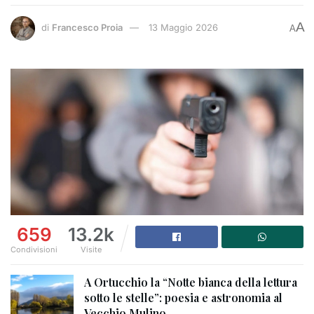
A
di
Francesco Proia
13 Maggio 2026
A
659
13.2k
Condivisioni
Visite
A Ortucchio la “Notte bianca della lettura
sotto le stelle”: poesia e astronomia al
Vecchio Mulino