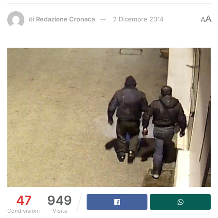
A
di
Redazione Cronaca
2 Dicembre 2014
A
47
949
Condivisioni
Visite