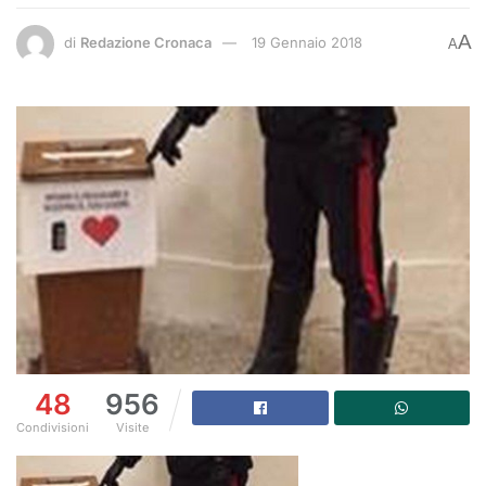
A
di
Redazione Cronaca
19 Gennaio 2018
A
48
956
Condivisioni
Visite