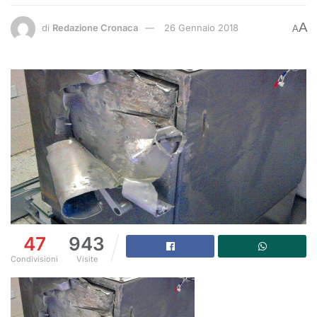
A
di
Redazione Cronaca
26 Gennaio 2018
A
47
943
Condivisioni
Visite