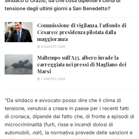
Sindaco D’Orazio, da che cosa dipende il clima di
tensione degli ultimi giorni a San Benedetto?
Commissione di vigilanza, l’affondo di
Cesareo: presidenza pilotata dalla
maggioranza
8 AGOSTO 2026
Maltempo sull’A25, albero invade la
carreggiata nei pressi di Magliano dei
Marsi
7 AGOSTO 2026
“Da sindaco e avvocato posso dire che il clima di
tensione, venutosi a creare in paese per i recenti fatti
di cronaca, dipende dal fatto che, di fronte a episodi di
microcriminalità (furti, risse e incendi dolosi di
automobili,
ndr
), la normativa prevede delle sanzioni e