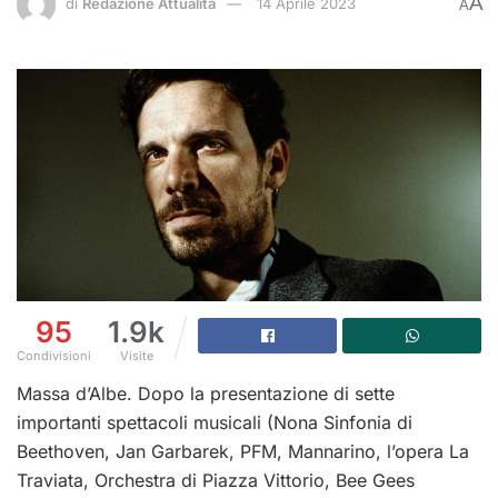
A
di
Redazione Attualità
14 Aprile 2023
A
95
1.9k
Condivisioni
Visite
Massa d’Albe. Dopo la presentazione di sette
importanti spettacoli musicali (Nona Sinfonia di
Beethoven, Jan Garbarek, PFM, Mannarino, l’opera La
Traviata, Orchestra di Piazza Vittorio, Bee Gees