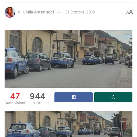
A
di
Giulia Antenucci
31 Ottobre 2019
A
47
944
Condivisioni
Visite