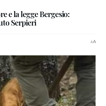
ore e la legge Bergesio:
uto Serpieri
A
A