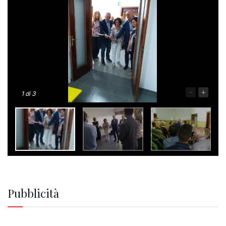
-
+
1
di 3
Pubblicità