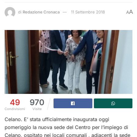
A
di
Redazione Cronaca
11 Settembre 2018
A
49
970
Condivisioni
Visite
Celano. E’ stata ufficialmente inaugurata oggi
pomeriggio la nuova sede del Centro per l’impiego di
Celano, ospitato nei locali comunali , adiacenti la sede