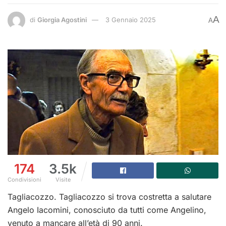
A
di
Giorgia Agostini
3 Gennaio 2025
A
174
3.5k
Condivisioni
Visite
Tagliacozzo. Tagliacozzo si trova costretta a salutare
Angelo Iacomini, conosciuto da tutti come Angelino,
venuto a mancare all’età di 90 anni.