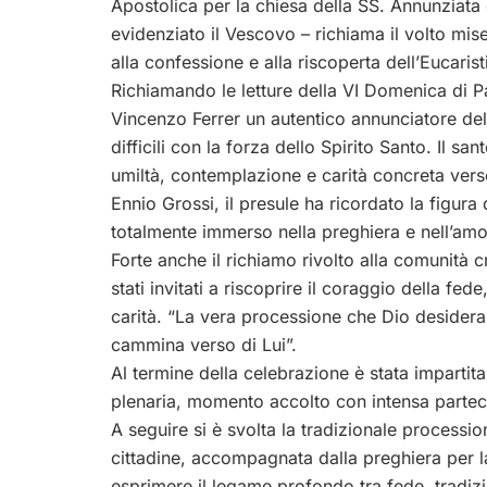
Apostolica per la chiesa della SS. Annunziata 
evidenziato il Vescovo – richiama il volto mise
alla confessione e alla riscoperta dell’Eucarist
Richiamando le letture della VI Domenica di P
Vincenzo Ferrer un autentico annunciatore del
difficili con la forza dello Spirito Santo. Il
umiltà, contemplazione e carità concreta verso 
Ennio Grossi, il presule ha ricordato la figura d
totalmente immerso nella preghiera e nell’amo
Forte anche il richiamo rivolto alla comunità c
stati invitati a riscoprire il coraggio della fed
carità. “La vera processione che Dio desidera
cammina verso di Lui”.
Al termine della celebrazione è stata imparti
plenaria, momento accolto con intensa partec
A seguire si è svolta la tradizionale processio
cittadine, accompagnata dalla preghiera per l
esprimere il legame profondo tra fede, tradiz