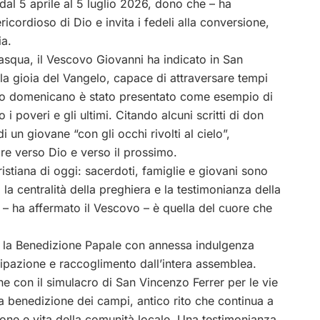
dal 5 aprile al 5 luglio 2026, dono che – ha
ricordioso di Dio e invita i fedeli alla conversione,
ia.
asqua, il Vescovo Giovanni ha indicato in San
la gioia del Vangelo, capace di attraversare tempi
 santo domenicano è stato presentato come esempio di
i poveri e gli ultimi. Citando alcuni scritti di don
i un giovane “con gli occhi rivolti al cielo”,
re verso Dio e verso il prossimo.
ristiana di oggi: sacerdoti, famiglie e giovani sono
e, la centralità della preghiera e la testimonianza della
 – ha affermato il Vescovo – è quella del cuore che
ta la Benedizione Papale con annessa indulgenza
ipazione e raccoglimento dall’intera assemblea.
ne con il simulacro di San Vincenzo Ferrer per le vie
a benedizione dei campi, antico rito che continua a
ione e vita della comunità locale. Una testimonianza