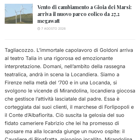
Vento di cambiamento a Gioia dei Marsi:
arriva il nuovo parco eolico da 27,2
megawatt
7 AGOSTO 2026
Tagliacozzo. L’immortale capolavoro di Goldoni arriva
al teatro Talia in una rigorosa ed emozionante
interpretazione. Domani, nell’ambito della rassegna
teatralica, andrà in scena la Locandiera. Siamo a
Firenze nella metà del ‘700 e in una Locanda, si
svolgono le vicende di Mirandolina, locandiera giocosa
che gestisce l’attività lasciatale dal padre. Essa è
corteggiata dai suoi clienti, il marchese di Forlipopoli e
il Conte d’Albafiorita. Ciò suscita la gelosia del suo
fidato cameriere Fabrizio che lei ha promesso di
sposare ma alla locanda giunge un nuovo ospite: il
Cavaliere di Ripafratta, misogino incallito. Mirandolina