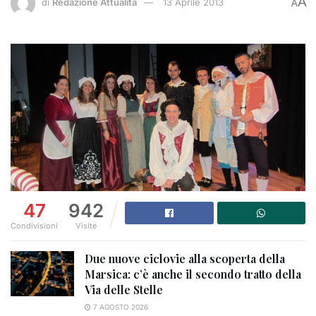
A
di
Redazione Attualità
13 Aprile 2013
A
47
942
Condivisioni
Visite
Due nuove ciclovie alla scoperta della
Marsica: c’è anche il secondo tratto della
Via delle Stelle
7 AGOSTO 2026