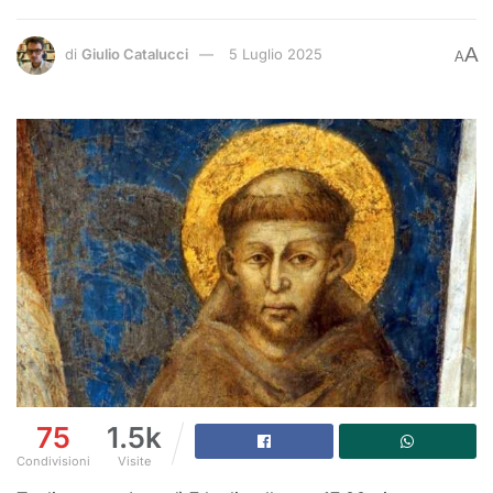
A
di
Giulio Catalucci
5 Luglio 2025
A
75
1.5k
Condivisioni
Visite