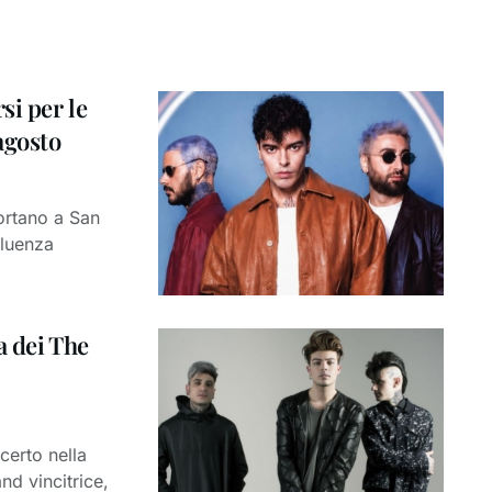
si per le
agosto
ortano a San
fluenza
a dei The
certo nella
d vincitrice,