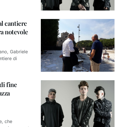
l cantiere
ra notevole
ano, Gabriele
ntiere di
di fine
azza
e, che