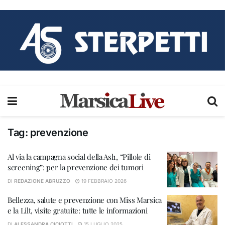
Tag:
prevenzione
Al via la campagna social della Asl1, “Pillole di
screening”: per la prevenzione dei tumori
DI
REDAZIONE ABRUZZO
19 FEBBRAIO 2026
Bellezza, salute e prevenzione con Miss Marsica
e la Lilt, visite gratuite: tutte le informazioni
DI
ALESSANDRA CICIOTTI
15 LUGLIO 2025