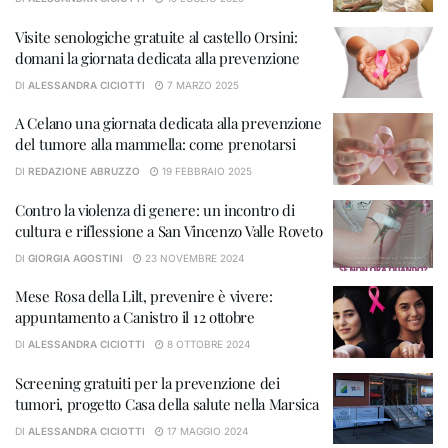
Visite senologiche gratuite al castello Orsini:
domani la giornata dedicata alla prevenzione
DI
ALESSANDRA CICIOTTI
7 MARZO 2025
A Celano una giornata dedicata alla prevenzione
del tumore alla mammella: come prenotarsi
DI
REDAZIONE ABRUZZO
19 FEBBRAIO 2025
Contro la violenza di genere: un incontro di
cultura e riflessione a San Vincenzo Valle Roveto
DI
GIORGIA AGOSTINI
23 NOVEMBRE 2024
Mese Rosa della Lilt, prevenire è vivere:
appuntamento a Canistro il 12 ottobre
DI
ALESSANDRA CICIOTTI
8 OTTOBRE 2024
Screening gratuiti per la prevenzione dei
tumori, progetto Casa della salute nella Marsica
DI
ALESSANDRA CICIOTTI
17 MAGGIO 2024