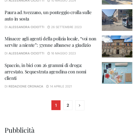
DI
ALESSANDRA CICIOTTI
10 MAGGIO 2024
Paura ad Avezzano, un ponteggio crolla sulle
auto in sosta
DI
ALESSANDRA CICIOTTI
26 SETTEMBRE 2023
Minacce agli agenti della polizia locale, “voi non
servite a niente”: 37enne albanese a giudizio
DI
ALESSANDRA CICIOTTI
16 MAGGIO 2023
Spaccio, in bici con 26 grammi di droga:
arrestato. Sequestrata agendina con nomi
clienti
DI
REDAZIONE CRONACA
14 APRILE 2021
1
2
Pubblicità