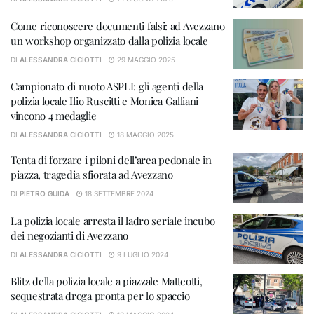
Come riconoscere documenti falsi: ad Avezzano
un workshop organizzato dalla polizia locale
DI
ALESSANDRA CICIOTTI
29 MAGGIO 2025
Campionato di nuoto ASPLI: gli agenti della
polizia locale Ilio Ruscitti e Monica Galliani
vincono 4 medaglie
DI
ALESSANDRA CICIOTTI
18 MAGGIO 2025
Tenta di forzare i piloni dell’area pedonale in
piazza, tragedia sfiorata ad Avezzano
DI
PIETRO GUIDA
18 SETTEMBRE 2024
La polizia locale arresta il ladro seriale incubo
dei negozianti di Avezzano
DI
ALESSANDRA CICIOTTI
9 LUGLIO 2024
Blitz della polizia locale a piazzale Matteotti,
sequestrata droga pronta per lo spaccio