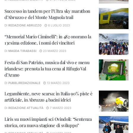
Successo in tandem per l’Ultra sky marathon
d’Abruzzo e del Monte Magnola trail
DI
REDAZIONE ABRUZZO
6 LUGLIO 2023
“Memorial Mario Ciminelli”: in 482 onorano la
13esima edizione, i nomi dei vincitori
DI
MAGDA TIRABASSI
23 MARZO 2023
Festa di San Patrizio, musica dal vivo e menu
irlandese: prenota la tua cena al Rifugio Val
d’Arano
DI
PUBBLIREDAZIONALE
13 MARZO 2023
Legambiente, neve scarsa: in Italia 90% piste è
artificiale, in Abruzzo 4 bacini idrici
DI
REDAZIONE ATTUALITÀ
7 MARZO 2023
Liris su nuovi impianti sci Ovindoli: “Sentenza
storica, ora nuova stagione di sviluppo”