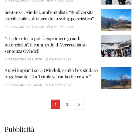
DI
REDAZIONE ATTUALITÀ
6 MARZO 2023
Sentenza Ovindoli, ambientalisti: “Biodiversità
sacrificabile sull’altare dello sviluppo sciistico”
DI
REDAZIONE ATTUALITÀ
6 MARZO 2023
“Ora territorio potrà esprimere grandi
potenzialità”, il commento di Verrecchia su
sentenza Ovindoli
DI
REDAZIONE ABRUZZO
6 MARZO 2023
Nuovi impianti sci a Ovindoli, esulta l’ex sindaco
Angelosante: “La Trinità se canta alle revenì”
DI
REDAZIONE ABRUZZO
6 MARZO 2023
1
2
Pubblicità