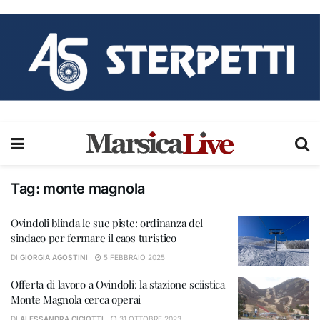
Tag:
monte magnola
Ovindoli blinda le sue piste: ordinanza del
sindaco per fermare il caos turistico
DI
GIORGIA AGOSTINI
5 FEBBRAIO 2025
Offerta di lavoro a Ovindoli: la stazione sciistica
Monte Magnola cerca operai
DI
ALESSANDRA CICIOTTI
31 OTTOBRE 2023