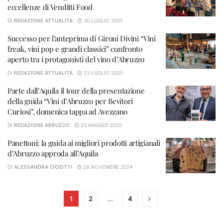
eccellenze di Venditti Food
DI
REDAZIONE ATTUALITÀ
30 LUGLIO 2025
Successo per l’anteprima di Gironi Divini “Vini
freak, vini pop e grandi classici” confronto
aperto tra i protagonisti del vino d’Abruzzo
DI
REDAZIONE ATTUALITÀ
23 LUGLIO 2025
Parte dall’Aquila il tour della presentazione
della guida “Vini d’Abruzzo per Bevitori
Curiosi”, domenica tappa ad Avezzano
DI
REDAZIONE ABRUZZO
23 MAGGIO 2025
Panettoni: la guida ai migliori prodotti artigianali
d’Abruzzo approda all’Aquila
DI
ALESSANDRA CICIOTTI
28 NOVEMBRE 2024
1
2
…
4