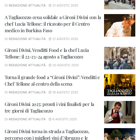
DI
REDAZIONE ATTUALITÀ
21 AGOSTO 2025
A Tagliacozzo cena solidale a Gironi Divini con la
chef Lucia Tellone: il ricavato per il Centro
medico in Burkina Faso
DI
REDAZIONE ATTUALITÀ
21 AGOSTO 2025
Gironi Divini, Venditti Food e la chef Lucia
Tellone: il 22-23-24 agosto a Tagliacozzo
DI
REDAZIONE ATTUALITÀ
20 AGOSTO 2025
Torna il grande food a “Gironi Divini”: Venditti e
Chef Tellone al centro della scena
DI
REDAZIONE ATTUALITÀ
19 AGOSTO 2025
Gironi Divini 2025: pronti i vini finalisti per la
tre giorni di Tagliacozzo
DI
REDAZIONE ATTUALITÀ
6 AGOSTO 2025
Gironi Divini torna in strada a Tagliacozzo,
percorso con i migliori vini d’Abruzzo e le