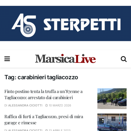
Tag:
carabinieri tagliacozzo
Finto postino tenta la truffa a un’87enne a
Tagliacozzo: arrestato dai carabinieri
DI
ALESSANDRA CICIOTTI
10 MARZO 2026
Raffica di furti a Tagliacozzo, presi di mira
garage e rimesse
DI
ALESSANDRA CICIOTTI
13 APRILE 2023