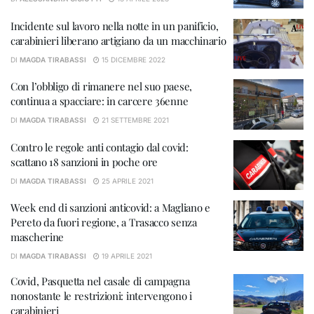
Incidente sul lavoro nella notte in un panificio,
carabinieri liberano artigiano da un macchinario
DI
MAGDA TIRABASSI
15 DICEMBRE 2022
Con l’obbligo di rimanere nel suo paese,
continua a spacciare: in carcere 36enne
DI
MAGDA TIRABASSI
21 SETTEMBRE 2021
Contro le regole anti contagio dal covid:
scattano 18 sanzioni in poche ore
DI
MAGDA TIRABASSI
25 APRILE 2021
Week end di sanzioni anticovid: a Magliano e
Pereto da fuori regione, a Trasacco senza
mascherine
DI
MAGDA TIRABASSI
19 APRILE 2021
Covid, Pasquetta nel casale di campagna
nonostante le restrizioni: intervengono i
carabinieri