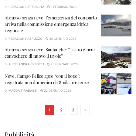
DI
REDAZIONE ATTUALITÀ
1 FEBBRAIO 2023
Abruzzo senza neve, l’emergenza del comparto
arriva nella commissione emergenza idrica
regionale
DI
REDAZIONE ABRUZZO
30 GENNAIO 2023
Abruzzo senza neve, Santanchè: “Tra 10 giorni
convocherò di nuovo il tavolo”
DI
ALESSANDRA CICIOTTI
25 GENNAIO 2023
Neve, Campo Felice apre “con il botto”:
registrata una domenica da 8mila presenze
DI
MAGDA TIRABASSI
22 GENNAIO 2023
1
2
3
Pubblicità