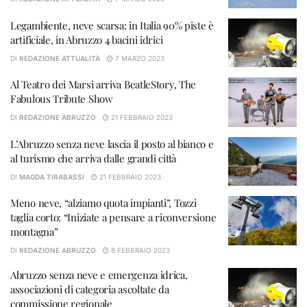
Legambiente, neve scarsa: in Italia 90% piste è
artificiale, in Abruzzo 4 bacini idrici
DI
REDAZIONE ATTUALITÀ
7 MARZO 2023
Al Teatro dei Marsi arriva BeatleStory, The
Fabulous Tribute Show
DI
REDAZIONE ABRUZZO
21 FEBBRAIO 2023
L’Abruzzo senza neve lascia il posto al bianco e
al turismo che arriva dalle grandi città
DI
MAGDA TIRABASSI
21 FEBBRAIO 2023
Meno neve, “alziamo quota impianti”, Tozzi
taglia corto: “Iniziate a pensare a riconversione
montagna”
DI
REDAZIONE ABRUZZO
8 FEBBRAIO 2023
Abruzzo senza neve e emergenza idrica,
associazioni di categoria ascoltate da
commissione regionale