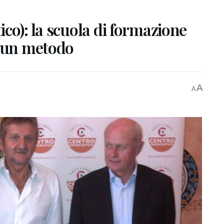
co): la scuola di formazione
i un metodo
A
A