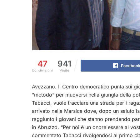
47
941
Faceboo
Condivisioni
Visite
Avezzano. Il Centro democratico punta sui gi
“metodo” per muoversi nella giungla della poli
Tabacci, vuole tracciare una strada per i ragaz
arrivato nella Marsica dove, dopo un saluto is
raggiunto i giovani che stanno prendendo parte
in Abruzzo. “Per noi è un onore essere al vos
commentato Tabacci rivolgendosi al primo citt