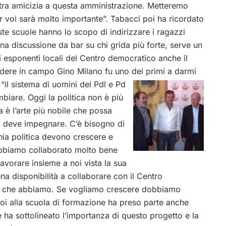
stra amicizia a questa amministrazione. Metteremo
r voi sarà molto importante”. Tabacci poi ha ricordato
te scuole hanno lo scopo di indirizzare i ragazzi
na discussione da bar su chi grida più forte, serve un
i esponenti locali del Centro democratico anche il
dere in campo Gino Milano fu uno dei primi a darmi
“il sistema di
uomini del Pdl e Pd
mbiare. Oggi la politica non è più
a è l’arte più nobile che possa
si deve impegnare. C’è bisogno di
hia politica devono crescere e
. Abbiamo collaborato molto bene
avorare insieme a noi vista la sua
ena disponibilità a collaborare con il Centro
le che abbiamo. Se vogliamo crescere dobbiamo
 poi alla scuola di formazione ha preso parte anche
 ha sottolineato l’importanza di questo progetto e la