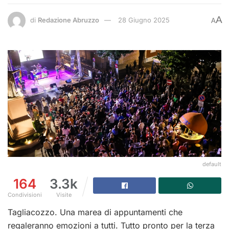
A
di
Redazione Abruzzo
28 Giugno 2025
A
default
164
3.3k
Condivisioni
Visite
Tagliacozzo. Una marea di appuntamenti che
regaleranno emozioni a tutti. Tutto pronto per la terza