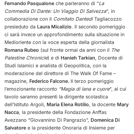
Fernando Pasqualone
che parleranno di “
La
Commedia Di Dante: Un Viaggio Di Salvezza
“, in
collaborazione con il
Comitato Dantedì
Tagliacozzo
presieduto da
Laura Micalizio
. Il secondo pomeriggio
ci sarà invece un approfondimento sulla situazione in
Medioriente con la voce esperta della giornalista
Romana Rubeo
(sul fronte ormai da anni con il
The
Palestine Chronicle
) e di
Hanieh Tarkian
, Docente di
Studi Islamici e analista di Geopolitica, con la
moderazione del direttore di The Walk Of Fame –
magazine,
Federico Falcone.
Il terzo pomeriggio
l’emozionante racconto
“Magia di lana e cuore
“, al cui
tavolo saranno presenti la dirigente scolastica
dell’Istituto Argoli,
Maria Elena Rotilio
, la docente
Mary
Nacca
, la presidente della Fondazione Anffas
Avezzano “Giovannino Di Pangrazio”,
Domenica Di
Salvatore
e la presidente Onoraria di Insieme per