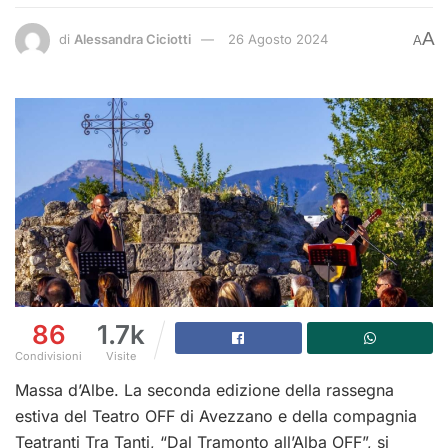
A
di
Alessandra Ciciotti
26 Agosto 2024
A
86
1.7k
Condivisioni
Visite
Massa d’Albe. La seconda edizione della rassegna
estiva del Teatro OFF di Avezzano e della compagnia
Teatranti Tra Tanti, “Dal Tramonto all’Alba OFF”, si