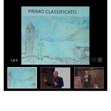
-
+
1
di 5